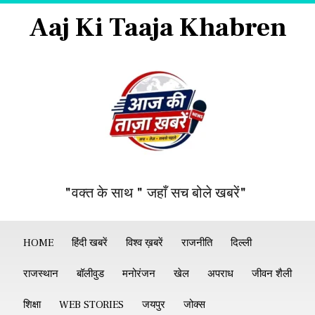
Aaj Ki Taaja Khabren
"वक्त के साथ " जहाँ सच बोले खबरें"
HOME
हिंदी खबरें
विश्व ख़बरें
राजनीति
दिल्ली
राजस्थान
बॉलीवुड
मनोरंजन
खेल
अपराध
जीवन शैली
शिक्षा
WEB STORIES
जयपुर
जोक्स