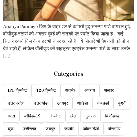
Ananya Panday : जिम के बाहर डर से कांपती हुई अनन्या पांडे वायरल हुई.
बॉलीवुड स्टार्स को अक्सर मुंबई की सड़कों पर स्पॉट किया जाता है। कई
सितारे अपने जिम के बाहर भी नज़र आ रहे हैं। ये सितारे भी पैपराजी को पोज
देते रहते हैं, लेकिन बॉलीवुड की खूबसूरत एक्ट्रेस अनन्या पांडे के साथ उनके
[…]
Categories
IPL क्रिकेट
T20 क्रिकेट
अजमेर
अपराध
अलवर
उत्तर प्रदेश
उत्तराखंड
उदयपुर
ओडिशा
कबड्डी
कुश्ती
कोटा
कोविड-19
क्रिकेट
खेल
गुजरात
चित्तौड़गढ़
चुरू
छत्तीसगढ़
जयपुर
जालौर
जीवन शैली
जैसलमेर