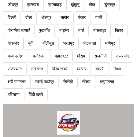
जोधपुर
झारखंड
झालावाड़
झुंझुनू
टोंक
डूंगरपुर
दिल्ली
दौसा
धौलपुर
नागौर
पंजाब
पाली
पौराणिक कथाएं
फुटबॉल
बाड़मेर
बारां
बांसवाड़ा
बिहार
बीकानेर
बूंदी
बॉलीवुड
भरतपुर
भीलवाड़ा
मणिपुर
मध्य प्रदेश
मनोरंजन
महाराष्ट्र
मौसम
राजनीति
राजसमंद
राजस्थान
राशिफल
विश्व ख़बरें
व्यापार
शायरी
शिक्षा
श्री गंगानगर
सवाई माधोपुर
सिरोही
सीकर
हनुमानगढ़
हरियाणा
हिंदी खबरें