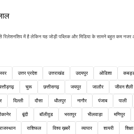
लाल
 रिलेशनशिप में है लेकिन यह जोड़ी पब्लिक और मिडिया के सामने बहुत कम नजर 
लवर
उत्तर प्रदेश
उत्तराखंड
उदयपुर
ओडिशा
कबड्
ित्तौड़गढ़
चुरू
छत्तीसगढ़
जयपुर
जालौर
जीवन शैली
ुर
दिल्ली
दौसा
धौलपुर
नागौर
पंजाब
पाली
ीकानेर
बूंदी
बॉलीवुड
भरतपुर
भीलवाड़ा
मणिपुर
राजस्थान
राशिफल
विश्व ख़बरें
व्यापार
शायरी
शिक्षा