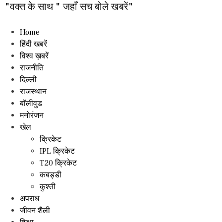
"वक्त के साथ " जहाँ सच बोले खबरें"
Home
हिंदी खबरें
विश्व ख़बरें
राजनीति
दिल्ली
राजस्थान
बॉलीवुड
मनोरंजन
खेल
क्रिकेट
IPL क्रिकेट
T20 क्रिकेट
कबड्डी
कुश्ती
अपराध
जीवन शैली