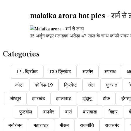
malaika arora hot pics – शर्म से 
35 अर्जुन कपूर मलाइका अरोड़ा 47 साल के साथ काफी समय से
Categories
IPL क्रिकेट
T20 क्रिकेट
अजमेर
अपराध
अ
कोटा
कोविड-19
क्रिकेट
खेल
गुजरात
च
जोधपुर
झारखंड
झालावाड़
झुंझुनू
टोंक
डूंगरप
फुटबॉल
बाड़मेर
बारां
बांसवाड़ा
बिहार
ब
मनोरंजन
महाराष्ट्र
मौसम
राजनीति
राजसमंद