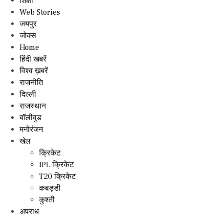
शिक्षा
Web Stories
जयपुर
जोक्स
Home
हिंदी खबरें
विश्व ख़बरें
राजनीति
दिल्ली
राजस्थान
बॉलीवुड
मनोरंजन
खेल
क्रिकेट
IPL क्रिकेट
T20 क्रिकेट
कबड्डी
कुश्ती
अपराध