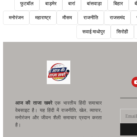
फुटबॉल
बाड़मेर
बारां
बांसवाड़ा
बिहार
ब
मनोरंजन
महाराष्ट्र
मौसम
राजनीति
राजसमंद
सवाई माधोपुर
सिरोही
आज की ताजा खबरे
एक भारतीय हिंदी समाचार
वेबसाइट है। यह हिंदी में राजनीति, खेल, व्यापार,
मनोरंजन और जीवन शैली समाचार प्रदान करता
है।