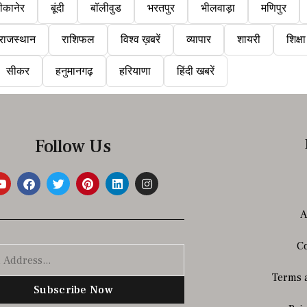
ीकानेर
बूंदी
बॉलीवुड
भरतपुर
भीलवाड़ा
मणिपुर
राजस्थान
राशिफल
विश्व ख़बरें
व्यापार
शायरी
शिक्षा
सीकर
हनुमानगढ़
हरियाणा
हिंदी खबरें
Follow Us
A
Co
Terms 
Subscribe Now