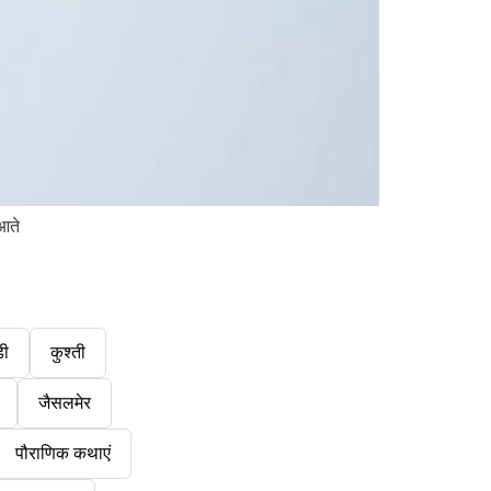
आते
डी
कुश्ती
जैसलमेर
पौराणिक कथाएं