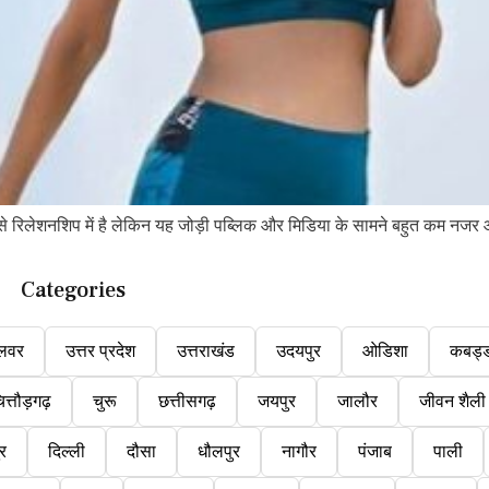
 रिलेशनशिप में है लेकिन यह जोड़ी पब्लिक और मिडिया के सामने बहुत कम नजर 
Categories
लवर
उत्तर प्रदेश
उत्तराखंड
उदयपुर
ओडिशा
कबड्
ित्तौड़गढ़
चुरू
छत्तीसगढ़
जयपुर
जालौर
जीवन शैली
ुर
दिल्ली
दौसा
धौलपुर
नागौर
पंजाब
पाली