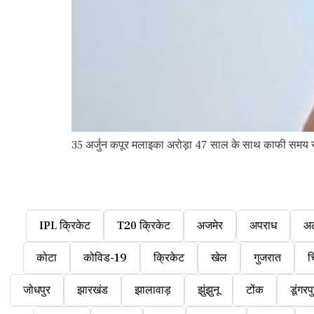
35 अर्जुन कपूर मलाइका अरोड़ा 47 साल के साथ काफी समय से
IPL क्रिकेट
T20 क्रिकेट
अजमेर
अपराध
अ
कोटा
कोविड-19
क्रिकेट
खेल
गुजरात
च
जोधपुर
झारखंड
झालावाड़
झुंझुनू
टोंक
डूंगरप