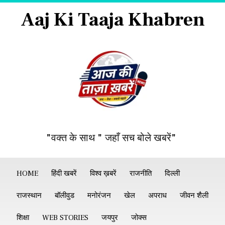
Aaj Ki Taaja Khabren
"वक्त के साथ " जहाँ सच बोले खबरें"
HOME
हिंदी खबरें
विश्व ख़बरें
राजनीति
दिल्ली
राजस्थान
बॉलीवुड
मनोरंजन
खेल
अपराध
जीवन शैली
शिक्षा
WEB STORIES
जयपुर
जोक्स