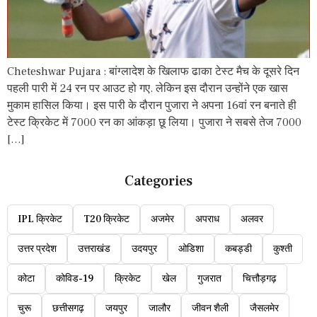
Cheteshwar Pujara : बांग्लादेश के खिलाफ ढाका टेस्ट मैच के दूसरे दिन
पहली पारी में 24 रन पर आउट हो गए. लेकिन इस दौरान उन्होंने एक खास
मुकाम हासिल किया। इस पारी के दौरान पुजारा ने अपना 16वां रन बनाते ही
टेस्ट क्रिकेट में 7000 रन का आंकड़ा छू लिया। पुजारा ने सबसे तेज 7000
[…]
Categories
IPL क्रिकेट
T20 क्रिकेट
अजमेर
अपराध
अलवर
उत्तर प्रदेश
उत्तराखंड
उदयपुर
ओडिशा
कबड्डी
कुश्ती
कोटा
कोविड-19
क्रिकेट
खेल
गुजरात
चित्तौड़गढ़
चुरू
छत्तीसगढ़
जयपुर
जालौर
जीवन शैली
जैसलमेर