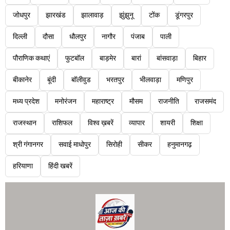
जोधपुर
झारखंड
झालावाड़
झुंझुनू
टोंक
डूंगरपुर
दिल्ली
दौसा
धौलपुर
नागौर
पंजाब
पाली
पौराणिक कथाएं
फुटबॉल
बाड़मेर
बारां
बांसवाड़ा
बिहार
बीकानेर
बूंदी
बॉलीवुड
भरतपुर
भीलवाड़ा
मणिपुर
मध्य प्रदेश
मनोरंजन
महाराष्ट्र
मौसम
राजनीति
राजसमंद
राजस्थान
राशिफल
विश्व ख़बरें
व्यापार
शायरी
शिक्षा
श्री गंगानगर
सवाई माधोपुर
सिरोही
सीकर
हनुमानगढ़
हरियाणा
हिंदी खबरें