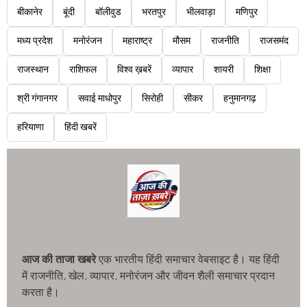
बीकानेर
बूंदी
बॉलीवुड
भरतपुर
भीलवाड़ा
मणिपुर
मध्य प्रदेश
मनोरंजन
महाराष्ट्र
मौसम
राजनीति
राजसमंद
राजस्थान
राशिफल
विश्व ख़बरें
व्यापार
शायरी
शिक्षा
श्री गंगानगर
सवाई माधोपुर
सिरोही
सीकर
हनुमानगढ़
हरियाणा
हिंदी खबरें
आज की ताजा खबरे
एक भारतीय हिंदी समाचार वेबसाइट है। यह हिंदी
में राजनीति, खेल, व्यापार, मनोरंजन और जीवन शैली समाचार प्रदान
करता है।