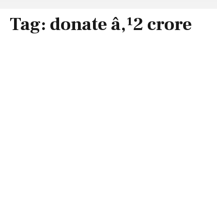
Tag:
donate â‚¹2 crore