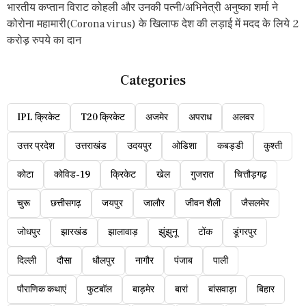
भारतीय कप्तान विराट कोहली और उनकी पत्नी/अभिनेत्री अनुष्का शर्मा ने
कोरोना महामारी(Corona virus) के खिलाफ देश की लड़ाई में मदद के लिये 2
करोड़ रुपये का दान
Categories
IPL क्रिकेट
T20 क्रिकेट
अजमेर
अपराध
अलवर
उत्तर प्रदेश
उत्तराखंड
उदयपुर
ओडिशा
कबड्डी
कुश्ती
कोटा
कोविड-19
क्रिकेट
खेल
गुजरात
चित्तौड़गढ़
चुरू
छत्तीसगढ़
जयपुर
जालौर
जीवन शैली
जैसलमेर
जोधपुर
झारखंड
झालावाड़
झुंझुनू
टोंक
डूंगरपुर
दिल्ली
दौसा
धौलपुर
नागौर
पंजाब
पाली
पौराणिक कथाएं
फुटबॉल
बाड़मेर
बारां
बांसवाड़ा
बिहार