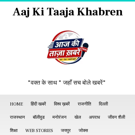
Aaj Ki Taaja Khabren
"वक्त के साथ " जहाँ सच बोले खबरें"
HOME
हिंदी खबरें
विश्व ख़बरें
राजनीति
दिल्ली
राजस्थान
बॉलीवुड
मनोरंजन
खेल
अपराध
जीवन शैली
शिक्षा
WEB STORIES
जयपुर
जोक्स