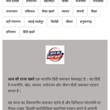
मध्य प्रदेश
मनोरंजन
महाराष्ट्र
मौसम
राजनीति
राजसमंद
राजस्थान
राशिफल
विश्व ख़बरें
व्यापार
शायरी
शिक्षा
श्री गंगानगर
सवाई माधोपुर
सिरोही
सीकर
हनुमानगढ़
हरियाणा
हिंदी खबरें
आज की ताजा खबरे
एक भारतीय हिंदी समाचार वेबसाइट है। यह हिंदी
में राजनीति, खेल, व्यापार, मनोरंजन और जीवन शैली समाचार प्रदान
करता है।
यह भारत का विश्वसनीय समाचार स्रोत है और डिजिटल प्लेटफॉर्म पर
रीयल-टाइम, द्विभाषी मल्टीमीडिया कहानियां प्रदान करने में अग्रणी