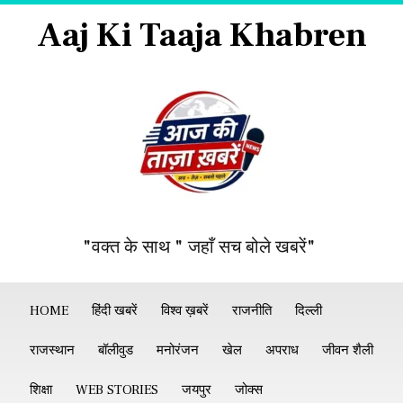
Aaj Ki Taaja Khabren
"वक्त के साथ " जहाँ सच बोले खबरें"
HOME
हिंदी खबरें
विश्व ख़बरें
राजनीति
दिल्ली
राजस्थान
बॉलीवुड
मनोरंजन
खेल
अपराध
जीवन शैली
शिक्षा
WEB STORIES
जयपुर
जोक्स