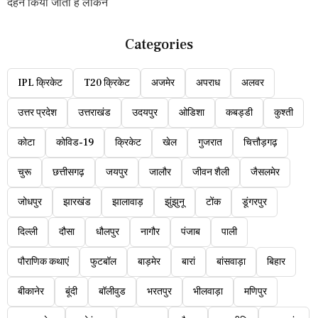
दहन किया जाता है लेकिन
Categories
IPL क्रिकेट
T20 क्रिकेट
अजमेर
अपराध
अलवर
उत्तर प्रदेश
उत्तराखंड
उदयपुर
ओडिशा
कबड्डी
कुश्ती
कोटा
कोविड-19
क्रिकेट
खेल
गुजरात
चित्तौड़गढ़
चुरू
छत्तीसगढ़
जयपुर
जालौर
जीवन शैली
जैसलमेर
जोधपुर
झारखंड
झालावाड़
झुंझुनू
टोंक
डूंगरपुर
दिल्ली
दौसा
धौलपुर
नागौर
पंजाब
पाली
पौराणिक कथाएं
फुटबॉल
बाड़मेर
बारां
बांसवाड़ा
बिहार
बीकानेर
बूंदी
बॉलीवुड
भरतपुर
भीलवाड़ा
मणिपुर