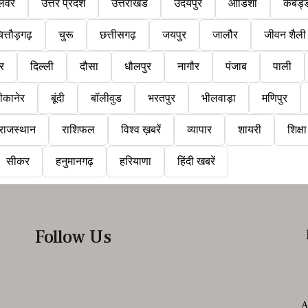
लवर
उत्तर प्रदेश
उत्तराखंड
उदयपुर
ओडिशा
कबड्
ित्तौड़गढ़
चुरू
छत्तीसगढ़
जयपुर
जालौर
जीवन शैली
ुर
दिल्ली
दौसा
धौलपुर
नागौर
पंजाब
पाली
ीकानेर
बूंदी
बॉलीवुड
भरतपुर
भीलवाड़ा
मणिपुर
राजस्थान
राशिफल
विश्व ख़बरें
व्यापार
शायरी
शिक्षा
सीकर
हनुमानगढ़
हरियाणा
हिंदी खबरें
Follow Us
A