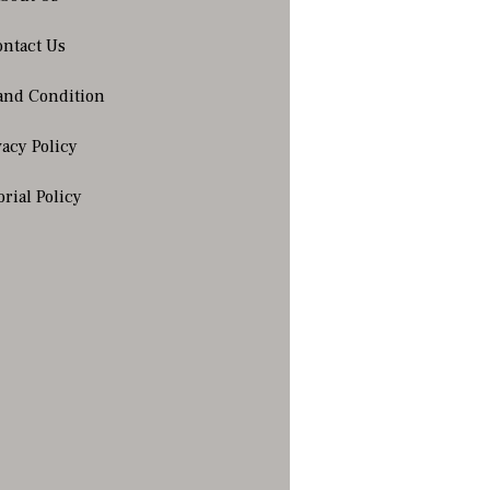
ntact Us
and Condition
vacy Policy
orial Policy