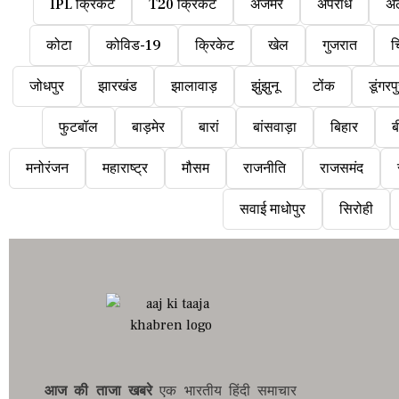
IPL क्रिकेट
T20 क्रिकेट
अजमेर
अपराध
अ
कोटा
कोविड-19
क्रिकेट
खेल
गुजरात
च
जोधपुर
झारखंड
झालावाड़
झुंझुनू
टोंक
डूंगरप
फुटबॉल
बाड़मेर
बारां
बांसवाड़ा
बिहार
ब
मनोरंजन
महाराष्ट्र
मौसम
राजनीति
राजसमंद
सवाई माधोपुर
सिरोही
आज की ताजा खबरे
एक भारतीय हिंदी समाचार