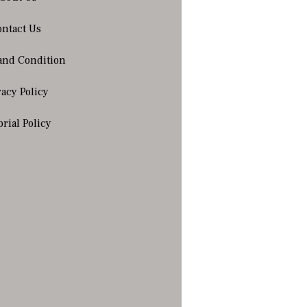
ntact Us
and Condition
vacy Policy
orial Policy