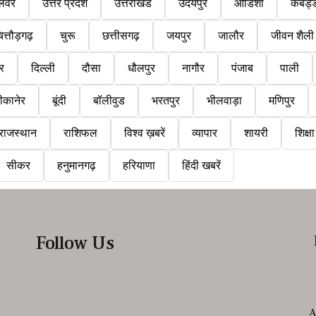
लवर
उत्तर प्रदेश
उत्तराखंड
उदयपुर
ओडिशा
कबड्
ित्तौड़गढ़
चुरू
छत्तीसगढ़
जयपुर
जालौर
जीवन शैली
ुर
दिल्ली
दौसा
धौलपुर
नागौर
पंजाब
पाली
ीकानेर
बूंदी
बॉलीवुड
भरतपुर
भीलवाड़ा
मणिपुर
राजस्थान
राशिफल
विश्व ख़बरें
व्यापार
शायरी
शिक्षा
सीकर
हनुमानगढ़
हरियाणा
हिंदी खबरें
Follow Us
A