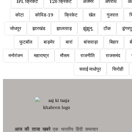
IPL क्रिकेट
T20 क्रिकेट
अजमेर
अपराध
अ
कोटा
कोविड-19
क्रिकेट
खेल
गुजरात
च
जोधपुर
झारखंड
झालावाड़
झुंझुनू
टोंक
डूंगरप
फुटबॉल
बाड़मेर
बारां
बांसवाड़ा
बिहार
ब
मनोरंजन
महाराष्ट्र
मौसम
राजनीति
राजसमंद
सवाई माधोपुर
सिरोही
आज की ताजा खबरे
एक भारतीय हिंदी समाचार