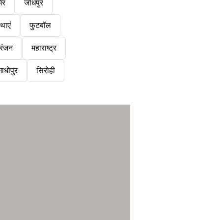
ेर
जोधपुर
थाएं
फुटबॉल
रंजन
महाराष्ट्र
ाधोपुर
सिरोही