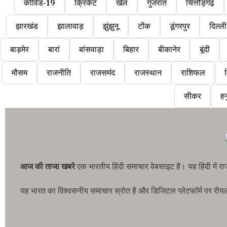
कोविड-19
क्रिकेट
खेल
गुजरात
चित्तौड़गढ़
झारखंड
झालावाड़
झुंझुनू
टोंक
डूंगरपुर
दिल्ली
बाड़मेर
बारां
बांसवाड़ा
बिहार
बीकानेर
बूंदी
मौसम
राजनीति
राजसमंद
राजस्थान
राशिफल
व
सीकर
हन
आज की ताजा खबरे
एक भारतीय हिंदी समाचार वेबसाइट है। यह हिंदी में 
यह भारत का विश्वसनीय समाचार स्रोत है और डिजिटल प्लेटफॉर्म पर रीयल-टा