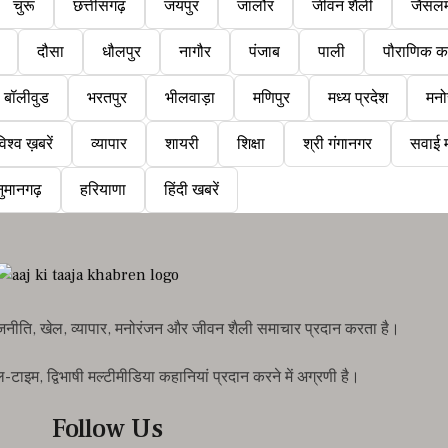
चुरू
छत्तीसगढ़
जयपुर
जालौर
जीवन शैली
जैसलम
दौसा
धौलपुर
नागौर
पंजाब
पाली
पौराणिक क
बॉलीवुड
भरतपुर
भीलवाड़ा
मणिपुर
मध्य प्रदेश
मनो
िश्व ख़बरें
व्यापार
शायरी
शिक्षा
श्री गंगानगर
सवाई म
ुमानगढ़
हरियाणा
हिंदी खबरें
राजनीति, खेल, व्यापार, मनोरंजन और जीवन शैली समाचार प्रदान करता है।
इम, द्विभाषी मल्टीमीडिया कहानियां प्रदान करने में अग्रणी है।
Follow Us