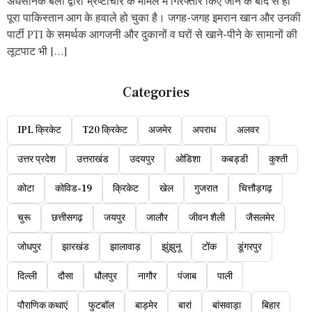
अर्धसैनिक बलों द्वारा भ्रष्टाचार के मामले में गिरफ्तार किए जाने के बाद से ही
पूरा पाकिस्तान आग के हवाले हो चुका है। जगह-जगह इमरान खान और उनकी
पार्टी PTI के समर्थक आगजनी और दुकानों व घरों से खाने-पीने के सामानों की
लूटपाट भी […]
Categories
IPL क्रिकेट
T20 क्रिकेट
अजमेर
अपराध
अलवर
उत्तर प्रदेश
उत्तराखंड
उदयपुर
ओडिशा
कबड्डी
कुश्ती
कोटा
कोविड-19
क्रिकेट
खेल
गुजरात
चित्तौड़गढ़
चुरू
छत्तीसगढ़
जयपुर
जालौर
जीवन शैली
जैसलमेर
जोधपुर
झारखंड
झालावाड़
झुंझुनू
टोंक
डूंगरपुर
दिल्ली
दौसा
धौलपुर
नागौर
पंजाब
पाली
पौराणिक कथाएं
फुटबॉल
बाड़मेर
बारां
बांसवाड़ा
बिहार