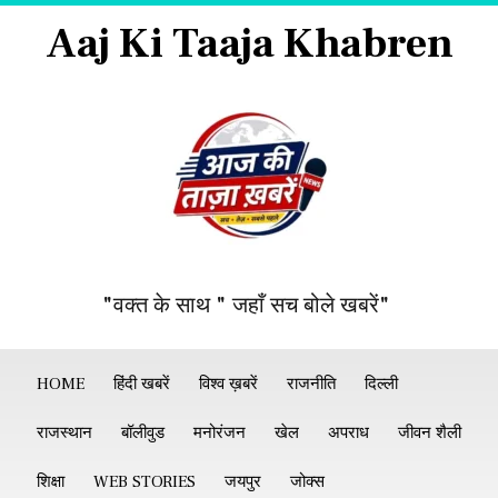
Aaj Ki Taaja Khabren
"वक्त के साथ " जहाँ सच बोले खबरें"
HOME
हिंदी खबरें
विश्व ख़बरें
राजनीति
दिल्ली
राजस्थान
बॉलीवुड
मनोरंजन
खेल
अपराध
जीवन शैली
शिक्षा
WEB STORIES
जयपुर
जोक्स