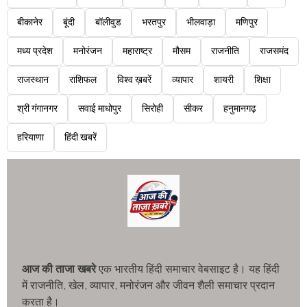
बीकानेर
बूंदी
बॉलीवुड
भरतपुर
भीलवाड़ा
मणिपुर
मध्य प्रदेश
मनोरंजन
महाराष्ट्र
मौसम
राजनीति
राजसमंद
राजस्थान
राशिफल
विश्व ख़बरें
व्यापार
शायरी
शिक्षा
श्री गंगानगर
सवाई माधोपुर
सिरोही
सीकर
हनुमानगढ़
हरियाणा
हिंदी खबरें
आज की ताजा खबरे
एक भारतीय हिंदी समाचार वेबसाइट है। यह हिंदी
में राजनीति, खेल, व्यापार, मनोरंजन और जीवन शैली समाचार प्रदान
करता है।