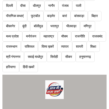
दिल्ली
दौसा
धौलपुर
नागौर
पंजाब
पाली
पौराणिक कथाएं
फुटबॉल
बाड़मेर
बारां
बांसवाड़ा
बिहार
बीकानेर
बूंदी
बॉलीवुड
भरतपुर
भीलवाड़ा
मणिपुर
मध्य प्रदेश
मनोरंजन
महाराष्ट्र
मौसम
राजनीति
राजसमंद
राजस्थान
राशिफल
विश्व ख़बरें
व्यापार
शायरी
शिक्षा
श्री गंगानगर
सवाई माधोपुर
सिरोही
सीकर
हनुमानगढ़
हरियाणा
हिंदी खबरें