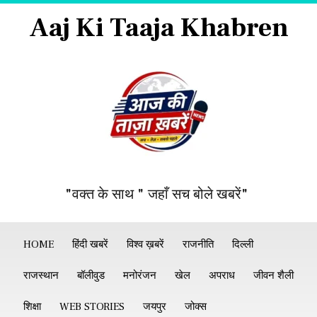
Aaj Ki Taaja Khabren
"वक्त के साथ " जहाँ सच बोले खबरें"
HOME
हिंदी खबरें
विश्व ख़बरें
राजनीति
दिल्ली
राजस्थान
बॉलीवुड
मनोरंजन
खेल
अपराध
जीवन शैली
शिक्षा
WEB STORIES
जयपुर
जोक्स