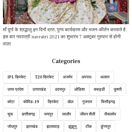
माँ दुर्गा के श्रद्धालु इन दिनों व्रत, पुण्य कार्यक्रम और भजन-कीर्तन करवाते है.
इस बार नवरात्री navratri 2021 का शुभारंभ 7 अक्टूबर गुरुवार से होनी
वाला
Categories
IPL क्रिकेट
T20 क्रिकेट
अजमेर
अपराध
अलवर
उत्तर प्रदेश
उत्तराखंड
उदयपुर
ओडिशा
कबड्डी
कुश्ती
कोटा
कोविड-19
क्रिकेट
खेल
गुजरात
चित्तौड़गढ़
चुरू
छत्तीसगढ़
जयपुर
जालौर
जीवन शैली
जैसलमेर
जोधपुर
झारखंड
झालावाड़
झुंझुनू
टोंक
डूंगरपुर