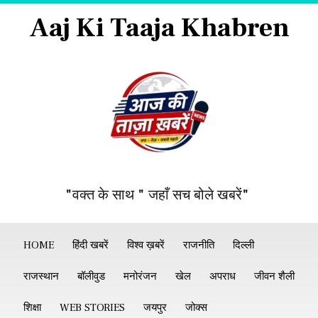
Aaj Ki Taaja Khabren
"वक्त के साथ " जहाँ सच बोले खबरें"
HOME
हिंदी खबरें
विश्व ख़बरें
राजनीति
दिल्ली
राजस्थान
बॉलीवुड
मनोरंजन
खेल
अपराध
जीवन शैली
शिक्षा
WEB STORIES
जयपुर
जोक्स