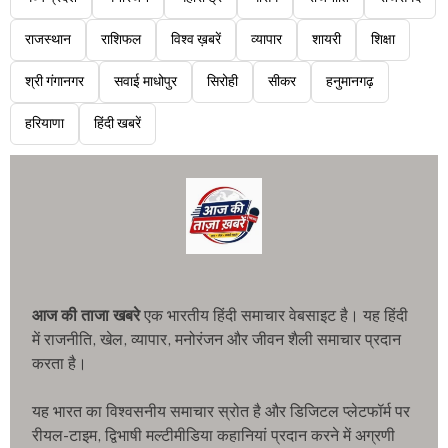
राजस्थान
राशिफल
विश्व ख़बरें
व्यापार
शायरी
शिक्षा
श्री गंगानगर
सवाई माधोपुर
सिरोही
सीकर
हनुमानगढ़
हरियाणा
हिंदी खबरें
आज की ताजा खबरे
एक भारतीय हिंदी समाचार वेबसाइट है। यह हिंदी
में राजनीति, खेल, व्यापार, मनोरंजन और जीवन शैली समाचार प्रदान
करता है।
यह भारत का विश्वसनीय समाचार स्रोत है और डिजिटल प्लेटफॉर्म पर
रीयल-टाइम, द्विभाषी मल्टीमीडिया कहानियां प्रदान करने में अग्रणी