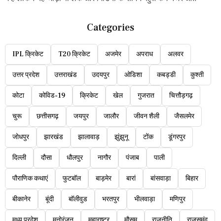
Categories
IPL क्रिकेट
T20 क्रिकेट
अजमेर
अपराध
अलवर
उत्तर प्रदेश
उत्तराखंड
उदयपुर
ओडिशा
कबड्डी
कुश्ती
कोटा
कोविड-19
क्रिकेट
खेल
गुजरात
चित्तौड़गढ़
चुरू
छत्तीसगढ़
जयपुर
जालौर
जीवन शैली
जैसलमेर
जोधपुर
झारखंड
झालावाड़
झुंझुनू
टोंक
डूंगरपुर
दिल्ली
दौसा
धौलपुर
नागौर
पंजाब
पाली
पौराणिक कथाएं
फुटबॉल
बाड़मेर
बारां
बांसवाड़ा
बिहार
बीकानेर
बूंदी
बॉलीवुड
भरतपुर
भीलवाड़ा
मणिपुर
मध्य प्रदेश
मनोरंजन
महाराष्ट्र
मौसम
राजनीति
राजसमंद