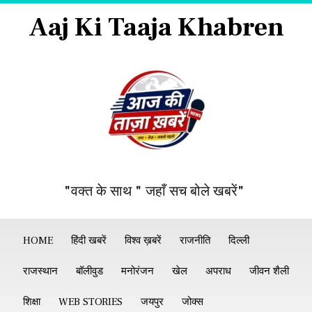
Aaj Ki Taaja Khabren
"वक्त के साथ " जहाँ सच बोले खबरें"
HOME
हिंदी खबरें
विश्व ख़बरें
राजनीति
दिल्ली
राजस्थान
बॉलीवुड
मनोरंजन
खेल
अपराध
जीवन शैली
शिक्षा
WEB STORIES
जयपुर
जोक्स