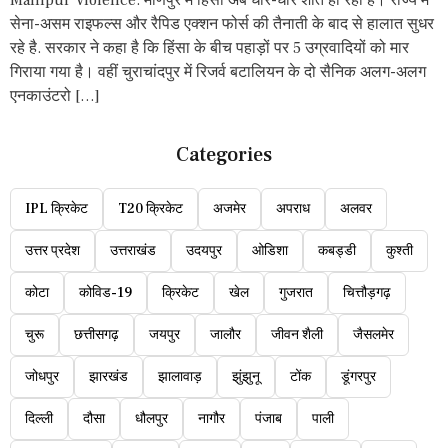
Manipur Violence: मणिपुर में हिंसा अब धीरे-धीरे शांत हो रही है। राज्य में
सेना-असम राइफल्स और रैपिड एक्शन फोर्स की तैनाती के बाद से हालात सुधर
रहे है. सरकार ने कहा है कि हिंसा के बीच पहाड़ों पर 5 उग्रवादियों को मार
गिराया गया है। वहीं चुराचांदपुर में रिजर्व बटालियन के दो सैनिक अलग-अलग
एनकाउंटरो […]
Categories
IPL क्रिकेट
T20 क्रिकेट
अजमेर
अपराध
अलवर
उत्तर प्रदेश
उत्तराखंड
उदयपुर
ओडिशा
कबड्डी
कुश्ती
कोटा
कोविड-19
क्रिकेट
खेल
गुजरात
चित्तौड़गढ़
चुरू
छत्तीसगढ़
जयपुर
जालौर
जीवन शैली
जैसलमेर
जोधपुर
झारखंड
झालावाड़
झुंझुनू
टोंक
डूंगरपुर
दिल्ली
दौसा
धौलपुर
नागौर
पंजाब
पाली