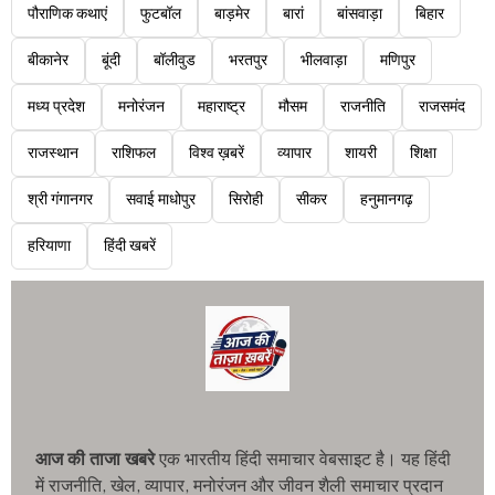
पौराणिक कथाएं
फुटबॉल
बाड़मेर
बारां
बांसवाड़ा
बिहार
बीकानेर
बूंदी
बॉलीवुड
भरतपुर
भीलवाड़ा
मणिपुर
मध्य प्रदेश
मनोरंजन
महाराष्ट्र
मौसम
राजनीति
राजसमंद
राजस्थान
राशिफल
विश्व ख़बरें
व्यापार
शायरी
शिक्षा
श्री गंगानगर
सवाई माधोपुर
सिरोही
सीकर
हनुमानगढ़
हरियाणा
हिंदी खबरें
आज की ताजा खबरे
एक भारतीय हिंदी समाचार वेबसाइट है। यह हिंदी
में राजनीति, खेल, व्यापार, मनोरंजन और जीवन शैली समाचार प्रदान