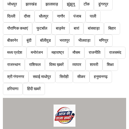
जोधपुर
झारखंड
झालावाड़
झुंझुनू
टोंक
डूंगरपुर
दिल्ली
दौसा
धौलपुर
नागौर
पंजाब
पाली
पौराणिक कथाएं
फुटबॉल
बाड़मेर
बारां
बांसवाड़ा
बिहार
बीकानेर
बूंदी
बॉलीवुड
भरतपुर
भीलवाड़ा
मणिपुर
मध्य प्रदेश
मनोरंजन
महाराष्ट्र
मौसम
राजनीति
राजसमंद
राजस्थान
राशिफल
विश्व ख़बरें
व्यापार
शायरी
शिक्षा
श्री गंगानगर
सवाई माधोपुर
सिरोही
सीकर
हनुमानगढ़
हरियाणा
हिंदी खबरें