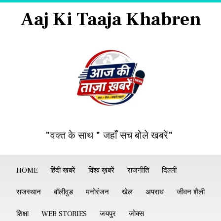
Aaj Ki Taaja Khabren
"वक्त के साथ " जहाँ सच बोले खबरें"
HOME
हिंदी खबरें
विश्व ख़बरें
राजनीति
दिल्ली
राजस्थान
बॉलीवुड
मनोरंजन
खेल
अपराध
जीवन शैली
शिक्षा
WEB STORIES
जयपुर
जोक्स