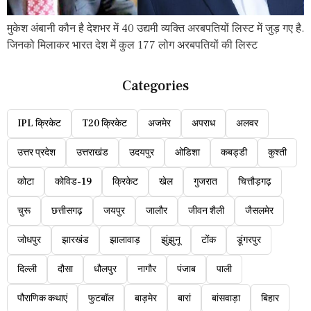
मुकेश अंबानी कौन है देशभर में 40 उद्यमी व्यक्ति अरबपतियों लिस्ट में जुड़ गए है.
जिनको मिलाकर भारत देश में कुल 177 लोग अरबपतियों की लिस्ट
Categories
IPL क्रिकेट
T20 क्रिकेट
अजमेर
अपराध
अलवर
उत्तर प्रदेश
उत्तराखंड
उदयपुर
ओडिशा
कबड्डी
कुश्ती
कोटा
कोविड-19
क्रिकेट
खेल
गुजरात
चित्तौड़गढ़
चुरू
छत्तीसगढ़
जयपुर
जालौर
जीवन शैली
जैसलमेर
जोधपुर
झारखंड
झालावाड़
झुंझुनू
टोंक
डूंगरपुर
दिल्ली
दौसा
धौलपुर
नागौर
पंजाब
पाली
पौराणिक कथाएं
फुटबॉल
बाड़मेर
बारां
बांसवाड़ा
बिहार