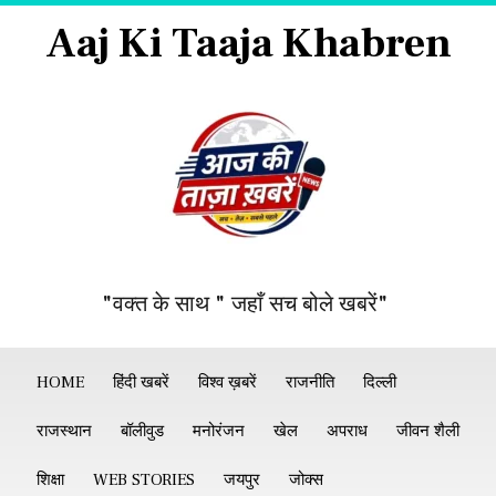
Aaj Ki Taaja Khabren
"वक्त के साथ " जहाँ सच बोले खबरें"
HOME
हिंदी खबरें
विश्व ख़बरें
राजनीति
दिल्ली
राजस्थान
बॉलीवुड
मनोरंजन
खेल
अपराध
जीवन शैली
शिक्षा
WEB STORIES
जयपुर
जोक्स