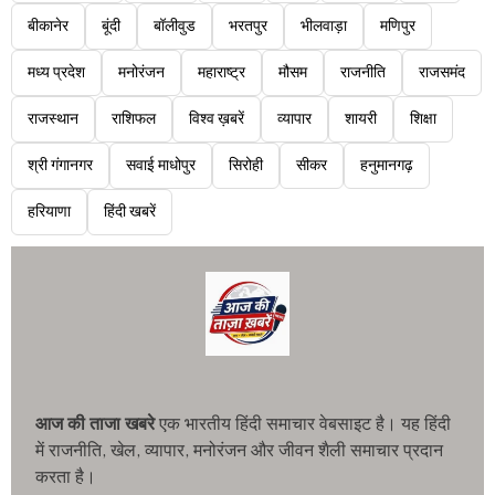
बीकानेर
बूंदी
बॉलीवुड
भरतपुर
भीलवाड़ा
मणिपुर
मध्य प्रदेश
मनोरंजन
महाराष्ट्र
मौसम
राजनीति
राजसमंद
राजस्थान
राशिफल
विश्व ख़बरें
व्यापार
शायरी
शिक्षा
श्री गंगानगर
सवाई माधोपुर
सिरोही
सीकर
हनुमानगढ़
हरियाणा
हिंदी खबरें
आज की ताजा खबरे
एक भारतीय हिंदी समाचार वेबसाइट है। यह हिंदी
में राजनीति, खेल, व्यापार, मनोरंजन और जीवन शैली समाचार प्रदान
करता है।