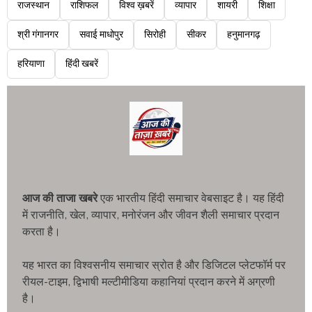
राजस्थान
राशिफल
विश्व ख़बरें
व्यापार
शायरी
शिक्षा
श्री गंगानगर
सवाई माधोपुर
सिरोही
सीकर
हनुमानगढ़
हरियाणा
हिंदी खबरें
आज की ताजा खबरे
एक भारतीय हिंदी समाचार वेबसाइट है। यह हिंदी
में राजनीति, खेल, व्यापार, मनोरंजन और जीवन शैली समाचार प्रदान
करता है।
यह भारत का विश्वसनीय समाचार स्रोत है और डिजिटल प्लेटफॉर्म पर
रीयल-टाइम, द्विभाषी मल्टीमीडिया कहानियां प्रदान करने में अग्रणी
है।