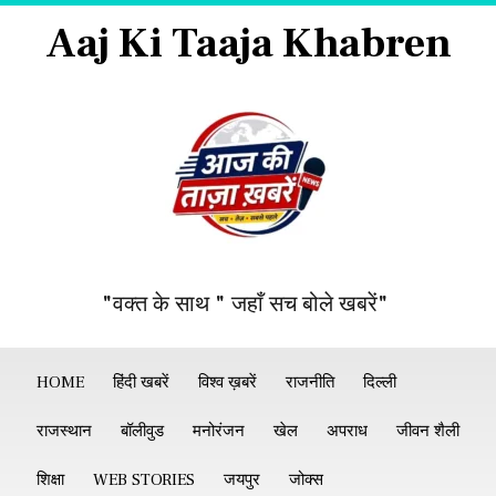
Aaj Ki Taaja Khabren
"वक्त के साथ " जहाँ सच बोले खबरें"
HOME
हिंदी खबरें
विश्व ख़बरें
राजनीति
दिल्ली
राजस्थान
बॉलीवुड
मनोरंजन
खेल
अपराध
जीवन शैली
शिक्षा
WEB STORIES
जयपुर
जोक्स