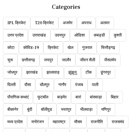
Categories
IPL क्रिकेट
T20 क्रिकेट
अजमेर
अपराध
अलवर
उत्तर प्रदेश
उत्तराखंड
उदयपुर
ओडिशा
कबड्डी
कुश्ती
कोटा
कोविड-19
क्रिकेट
खेल
गुजरात
चित्तौड़गढ़
चुरू
छत्तीसगढ़
जयपुर
जालौर
जीवन शैली
जैसलमेर
जोधपुर
झारखंड
झालावाड़
झुंझुनू
टोंक
डूंगरपुर
दिल्ली
दौसा
धौलपुर
नागौर
पंजाब
पाली
पौराणिक कथाएं
फुटबॉल
बाड़मेर
बारां
बांसवाड़ा
बिहार
बीकानेर
बूंदी
बॉलीवुड
भरतपुर
भीलवाड़ा
मणिपुर
मध्य प्रदेश
मनोरंजन
महाराष्ट्र
मौसम
राजनीति
राजसमंद