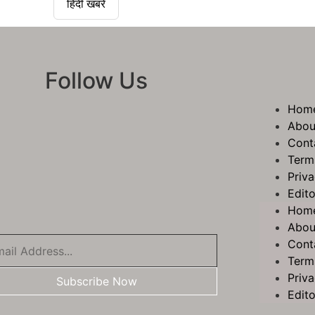
हिंदी खबरें
Follow Us
Hom
Abou
Cont
Term
Priva
Edito
Hom
Abou
Cont
Term
Priva
Subscribe Now
Edito