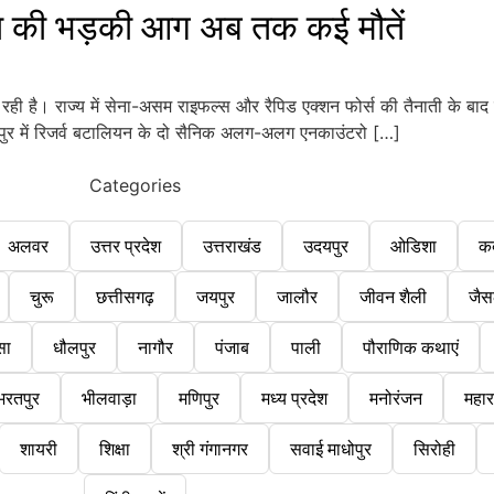
 की भड़की आग अब तक कई मौतें
रही है। राज्य में सेना-असम राइफल्स और रैपिड एक्शन फोर्स की तैनाती के बाद 
चांदपुर में रिजर्व बटालियन के दो सैनिक अलग-अलग एनकाउंटरो […]
Categories
अलवर
उत्तर प्रदेश
उत्तराखंड
उदयपुर
ओडिशा
क
चुरू
छत्तीसगढ़
जयपुर
जालौर
जीवन शैली
जैस
सा
धौलपुर
नागौर
पंजाब
पाली
पौराणिक कथाएं
भरतपुर
भीलवाड़ा
मणिपुर
मध्य प्रदेश
मनोरंजन
महारा
शायरी
शिक्षा
श्री गंगानगर
सवाई माधोपुर
सिरोही