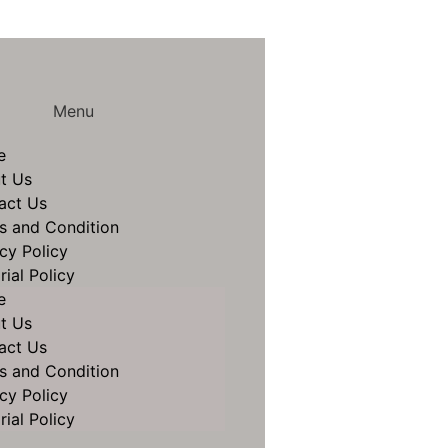
Menu
e
t Us
act Us
s and Condition
cy Policy
rial Policy
e
t Us
act Us
s and Condition
cy Policy
rial Policy