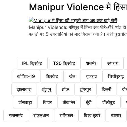
Manipur Violence मे हिंसा
Manipur Violence: मणिपुर में हिंसा अब धीरे-धीरे शांत हो 
पहाड़ों पर 5 उग्रवादियों को मार गिराया गया है। वहीं चुरा
IPL क्रिकेट
T20 क्रिकेट
अजमेर
अपराध
कोविड-19
क्रिकेट
खेल
गुजरात
चित्तौड़गढ़
झालावाड़
झुंझुनू
टोंक
डूंगरपुर
दिल्ली
दौ
बांसवाड़ा
बिहार
बीकानेर
बूंदी
बॉलीवुड
राजसमंद
राजस्थान
राशिफल
विश्व ख़बरें
व्यापार