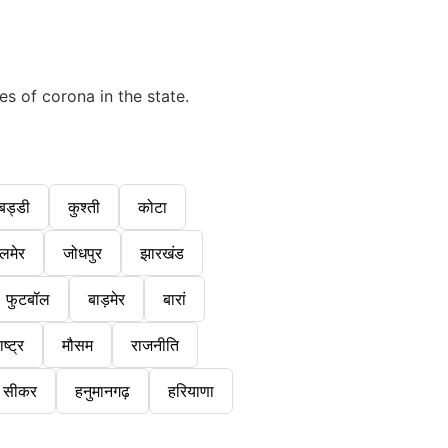
s of corona in the state.
बड्डी
कुश्ती
कोटा
लमेर
जोधपुर
झारखंड
फुटबॉल
बाड़मेर
बारां
ष्ट्र
मौसम
राजनीति
सीकर
हनुमानगढ़
हरियाणा