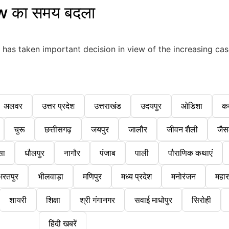
w का समय बदला
as taken important decision in view of the increasing case
अलवर
उत्तर प्रदेश
उत्तराखंड
उदयपुर
ओडिशा
क
चुरू
छत्तीसगढ़
जयपुर
जालौर
जीवन शैली
जैस
सा
धौलपुर
नागौर
पंजाब
पाली
पौराणिक कथाएं
भरतपुर
भीलवाड़ा
मणिपुर
मध्य प्रदेश
मनोरंजन
महारा
शायरी
शिक्षा
श्री गंगानगर
सवाई माधोपुर
सिरोही
हिंदी खबरें