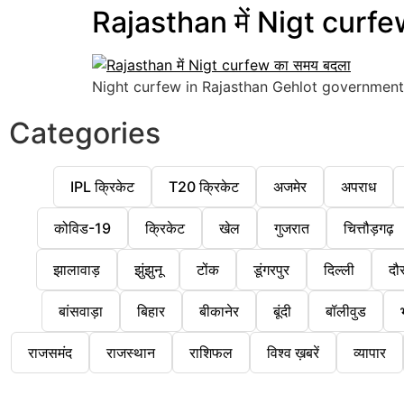
Rajasthan में Nigt curfe
Night curfew in Rajasthan Gehlot government h
Categories
IPL क्रिकेट
T20 क्रिकेट
अजमेर
अपराध
कोविड-19
क्रिकेट
खेल
गुजरात
चित्तौड़गढ़
झालावाड़
झुंझुनू
टोंक
डूंगरपुर
दिल्ली
दौ
बांसवाड़ा
बिहार
बीकानेर
बूंदी
बॉलीवुड
राजसमंद
राजस्थान
राशिफल
विश्व ख़बरें
व्यापार