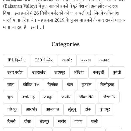
(Baisaran Valley) में हुए आतंकी हमले ने पूरे देश को झकझोर कर रख
दिया। इस हमले में 26 निर्दोष पर्यटकों की जान चली गई, जिनमें अधिकांश
भारतीय नागरिक थे। यह हमला 2019 के पुलवामा हमले के बाद सबसे घातक
माना जा रहा है। इस […]
Categories
IPL क्रिकेट
T20 क्रिकेट
अजमेर
अपराध
अलवर
उत्तर प्रदेश
उत्तराखंड
उदयपुर
ओडिशा
कबड्डी
कुश्ती
कोटा
कोविड-19
क्रिकेट
खेल
गुजरात
चित्तौड़गढ़
चुरू
छत्तीसगढ़
जयपुर
जालौर
जीवन शैली
जैसलमेर
जोधपुर
झारखंड
झालावाड़
झुंझुनू
टोंक
डूंगरपुर
दिल्ली
दौसा
धौलपुर
नागौर
पंजाब
पाली