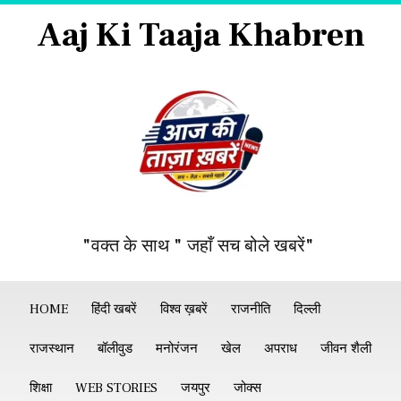
Aaj Ki Taaja Khabren
"वक्त के साथ " जहाँ सच बोले खबरें"
HOME
हिंदी खबरें
विश्व ख़बरें
राजनीति
दिल्ली
राजस्थान
बॉलीवुड
मनोरंजन
खेल
अपराध
जीवन शैली
शिक्षा
WEB STORIES
जयपुर
जोक्स