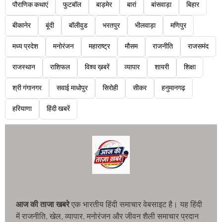
पौराणिक कथाएं
फुटबॉल
बाड़मेर
बारां
बांसवाड़ा
बिहार
बीकानेर
बूंदी
बॉलीवुड
भरतपुर
भीलवाड़ा
मणिपुर
मध्य प्रदेश
मनोरंजन
महाराष्ट्र
मौसम
राजनीति
राजसमंद
राजस्थान
राशिफल
विश्व ख़बरें
व्यापार
शायरी
शिक्षा
श्री गंगानगर
सवाई माधोपुर
सिरोही
सीकर
हनुमानगढ़
हरियाणा
हिंदी खबरें
आज की ताजा खबरे
एक भारतीय हिंदी समाचार वेबसाइट है। यह हिंदी
में राजनीति, खेल, व्यापार, मनोरंजन और जीवन शैली समाचार प्रदान