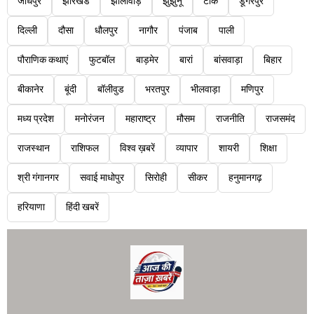
जोधपुर
झारखंड
झालावाड़
झुंझुनू
टोंक
डूंगरपुर
दिल्ली
दौसा
धौलपुर
नागौर
पंजाब
पाली
पौराणिक कथाएं
फुटबॉल
बाड़मेर
बारां
बांसवाड़ा
बिहार
बीकानेर
बूंदी
बॉलीवुड
भरतपुर
भीलवाड़ा
मणिपुर
मध्य प्रदेश
मनोरंजन
महाराष्ट्र
मौसम
राजनीति
राजसमंद
राजस्थान
राशिफल
विश्व ख़बरें
व्यापार
शायरी
शिक्षा
श्री गंगानगर
सवाई माधोपुर
सिरोही
सीकर
हनुमानगढ़
हरियाणा
हिंदी खबरें