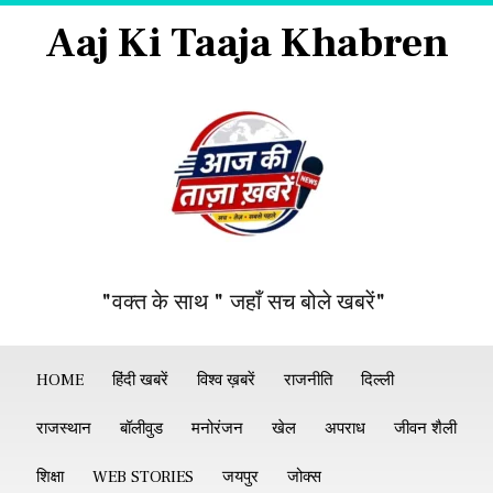
Aaj Ki Taaja Khabren
"वक्त के साथ " जहाँ सच बोले खबरें"
HOME
हिंदी खबरें
विश्व ख़बरें
राजनीति
दिल्ली
राजस्थान
बॉलीवुड
मनोरंजन
खेल
अपराध
जीवन शैली
शिक्षा
WEB STORIES
जयपुर
जोक्स