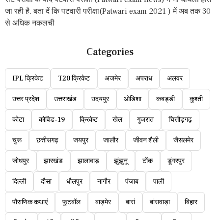
जा रही है. बता दें कि पटवारी परीक्षा(Patwari exam 2021 ) में अब तक 30
से अधिक नकलची
Categories
IPL क्रिकेट
T20 क्रिकेट
अजमेर
अपराध
अलवर
उत्तर प्रदेश
उत्तराखंड
उदयपुर
ओडिशा
कबड्डी
कुश्ती
कोटा
कोविड-19
क्रिकेट
खेल
गुजरात
चित्तौड़गढ़
चुरू
छत्तीसगढ़
जयपुर
जालौर
जीवन शैली
जैसलमेर
जोधपुर
झारखंड
झालावाड़
झुंझुनू
टोंक
डूंगरपुर
दिल्ली
दौसा
धौलपुर
नागौर
पंजाब
पाली
पौराणिक कथाएं
फुटबॉल
बाड़मेर
बारां
बांसवाड़ा
बिहार