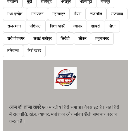
बीकानेर
बूंदी
बॉलीवुड
भरतपुर
भीलवाड़ा
मणिपुर
मध्य प्रदेश
मनोरंजन
महाराष्ट्र
मौसम
राजनीति
राजसमंद
राजस्थान
राशिफल
विश्व ख़बरें
व्यापार
शायरी
शिक्षा
श्री गंगानगर
सवाई माधोपुर
सिरोही
सीकर
हनुमानगढ़
हरियाणा
हिंदी खबरें
आज की ताजा खबरे
एक भारतीय हिंदी समाचार वेबसाइट है। यह हिंदी
में राजनीति, खेल, व्यापार, मनोरंजन और जीवन शैली समाचार प्रदान
करता है।