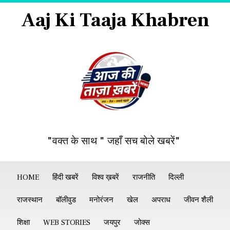
Aaj Ki Taaja Khabren
"वक्त के साथ " जहाँ सच बोले खबरें"
HOME
हिंदी खबरें
विश्व ख़बरें
राजनीति
दिल्ली
राजस्थान
बॉलीवुड
मनोरंजन
खेल
अपराध
जीवन शैली
शिक्षा
WEB STORIES
जयपुर
जोक्स