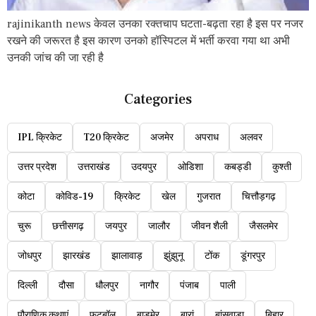
rajinikanth news केवल उनका रक्तचाप घटता-बढ़ता रहा है इस पर नजर
रखने की जरूरत है इस कारण उनको हॉस्पिटल में भर्ती करवा गया था अभी
उनकी जांच की जा रही है
Categories
IPL क्रिकेट
T20 क्रिकेट
अजमेर
अपराध
अलवर
उत्तर प्रदेश
उत्तराखंड
उदयपुर
ओडिशा
कबड्डी
कुश्ती
कोटा
कोविड-19
क्रिकेट
खेल
गुजरात
चित्तौड़गढ़
चुरू
छत्तीसगढ़
जयपुर
जालौर
जीवन शैली
जैसलमेर
जोधपुर
झारखंड
झालावाड़
झुंझुनू
टोंक
डूंगरपुर
दिल्ली
दौसा
धौलपुर
नागौर
पंजाब
पाली
पौराणिक कथाएं
फुटबॉल
बाड़मेर
बारां
बांसवाड़ा
बिहार