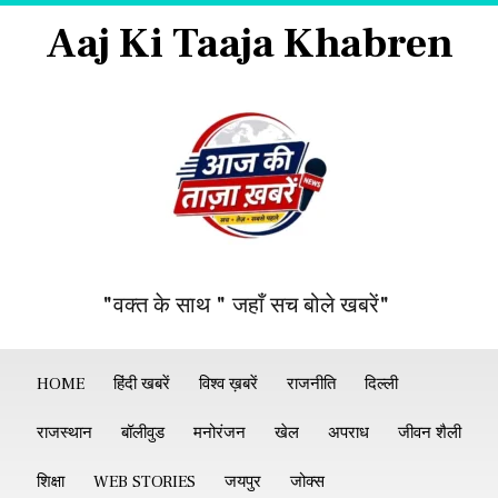
Aaj Ki Taaja Khabren
"वक्त के साथ " जहाँ सच बोले खबरें"
HOME
हिंदी खबरें
विश्व ख़बरें
राजनीति
दिल्ली
राजस्थान
बॉलीवुड
मनोरंजन
खेल
अपराध
जीवन शैली
शिक्षा
WEB STORIES
जयपुर
जोक्स