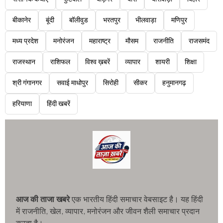
बीकानेर
बूंदी
बॉलीवुड
भरतपुर
भीलवाड़ा
मणिपुर
मध्य प्रदेश
मनोरंजन
महाराष्ट्र
मौसम
राजनीति
राजसमंद
राजस्थान
राशिफल
विश्व ख़बरें
व्यापार
शायरी
शिक्षा
श्री गंगानगर
सवाई माधोपुर
सिरोही
सीकर
हनुमानगढ़
हरियाणा
हिंदी खबरें
आज की ताजा खबरे
एक भारतीय हिंदी समाचार वेबसाइट है। यह हिंदी
में राजनीति, खेल, व्यापार, मनोरंजन और जीवन शैली समाचार प्रदान