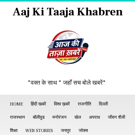
Aaj Ki Taaja Khabren
"वक्त के साथ " जहाँ सच बोले खबरें"
HOME
हिंदी खबरें
विश्व ख़बरें
राजनीति
दिल्ली
राजस्थान
बॉलीवुड
मनोरंजन
खेल
अपराध
जीवन शैली
शिक्षा
WEB STORIES
जयपुर
जोक्स