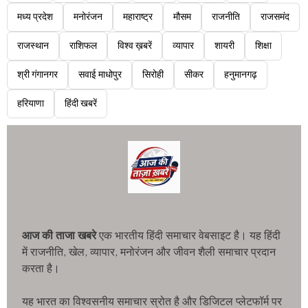
मध्य प्रदेश
मनोरंजन
महाराष्ट्र
मौसम
राजनीति
राजसमंद
राजस्थान
राशिफल
विश्व ख़बरें
व्यापार
शायरी
शिक्षा
श्री गंगानगर
सवाई माधोपुर
सिरोही
सीकर
हनुमानगढ़
हरियाणा
हिंदी खबरें
आज की ताजा खबरे
एक भारतीय हिंदी समाचार वेबसाइट है। यह हिंदी
में राजनीति, खेल, व्यापार, मनोरंजन और जीवन शैली समाचार प्रदान
करता है।
यह भारत का विश्वसनीय समाचार स्रोत है और डिजिटल प्लेटफॉर्म पर