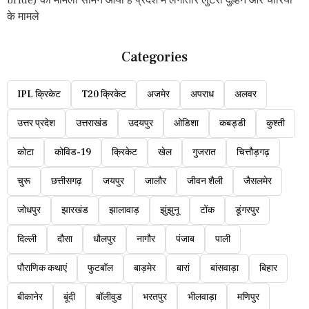
के मामले
Categories
IPL क्रिकेट
T20 क्रिकेट
अजमेर
अपराध
अलवर
उत्तर प्रदेश
उत्तराखंड
उदयपुर
ओडिशा
कबड्डी
कुश्ती
कोटा
कोविड-19
क्रिकेट
खेल
गुजरात
चित्तौड़गढ़
चुरू
छत्तीसगढ़
जयपुर
जालौर
जीवन शैली
जैसलमेर
जोधपुर
झारखंड
झालावाड़
झुंझुनू
टोंक
डूंगरपुर
दिल्ली
दौसा
धौलपुर
नागौर
पंजाब
पाली
पौराणिक कथाएं
फुटबॉल
बाड़मेर
बारां
बांसवाड़ा
बिहार
बीकानेर
बूंदी
बॉलीवुड
भरतपुर
भीलवाड़ा
मणिपुर