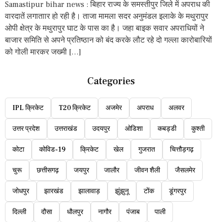
Samastipur bihar news : बिहार राज्य के समस्तीपुर जिले में अपराध की
वारदातें लगाताार हो रही है। ताजा मामला सदर अनुमंडल इलाके के मथुरापुर
ओपी क्षेत्र के मथुरापुर घाट के पास का है। जहा बाइक सवार अपराधियों ने
बाजार समिति से अपने प्रतिष्ठान को बंद करके लौट रहे दो गल्ला कारोबारियों
को गोली मारकर जख्मी […]
Categories
IPL क्रिकेट
T20 क्रिकेट
अजमेर
अपराध
अलवर
उत्तर प्रदेश
उत्तराखंड
उदयपुर
ओडिशा
कबड्डी
कुश्ती
कोटा
कोविड-19
क्रिकेट
खेल
गुजरात
चित्तौड़गढ़
चुरू
छत्तीसगढ़
जयपुर
जालौर
जीवन शैली
जैसलमेर
जोधपुर
झारखंड
झालावाड़
झुंझुनू
टोंक
डूंगरपुर
दिल्ली
दौसा
धौलपुर
नागौर
पंजाब
पाली