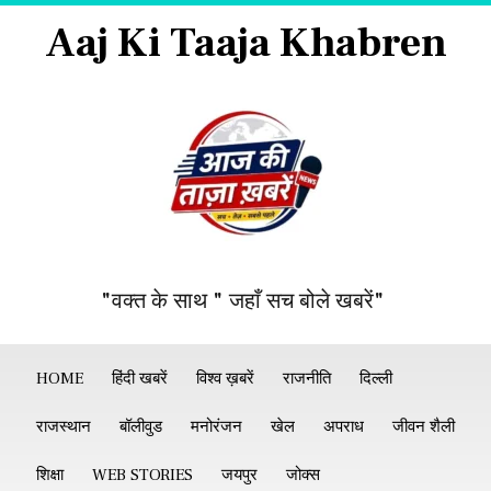
Aaj Ki Taaja Khabren
"वक्त के साथ " जहाँ सच बोले खबरें"
HOME
हिंदी खबरें
विश्व ख़बरें
राजनीति
दिल्ली
राजस्थान
बॉलीवुड
मनोरंजन
खेल
अपराध
जीवन शैली
शिक्षा
WEB STORIES
जयपुर
जोक्स