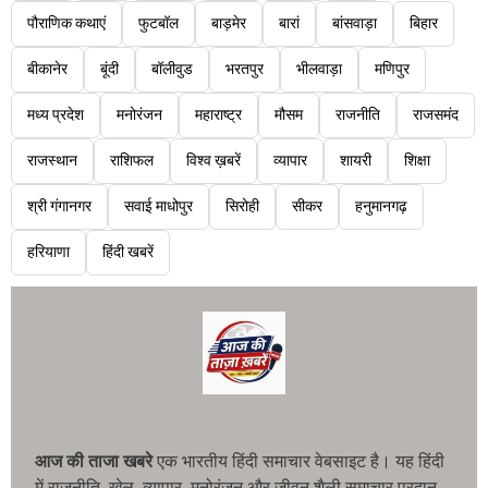
पौराणिक कथाएं
फुटबॉल
बाड़मेर
बारां
बांसवाड़ा
बिहार
बीकानेर
बूंदी
बॉलीवुड
भरतपुर
भीलवाड़ा
मणिपुर
मध्य प्रदेश
मनोरंजन
महाराष्ट्र
मौसम
राजनीति
राजसमंद
राजस्थान
राशिफल
विश्व ख़बरें
व्यापार
शायरी
शिक्षा
श्री गंगानगर
सवाई माधोपुर
सिरोही
सीकर
हनुमानगढ़
हरियाणा
हिंदी खबरें
आज की ताजा खबरे
एक भारतीय हिंदी समाचार वेबसाइट है। यह हिंदी