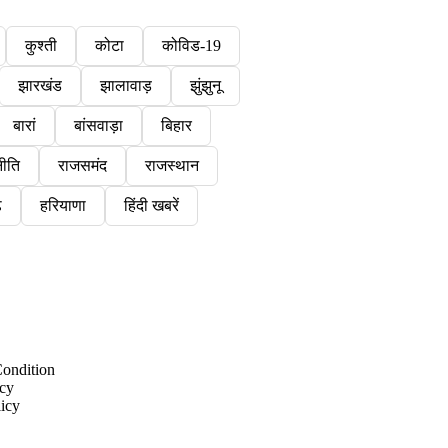
कुश्ती
कोटा
कोविड-19
झारखंड
झालावाड़
झुंझुनू
बारां
बांसवाड़ा
बिहार
ीति
राजसमंद
राजस्थान
़
हरियाणा
हिंदी खबरें
ondition
icy
licy