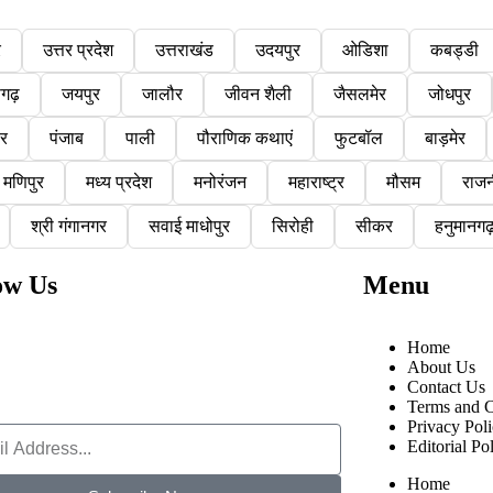
र
उत्तर प्रदेश
उत्तराखंड
उदयपुर
ओडिशा
कबड्डी
सगढ़
जयपुर
जालौर
जीवन शैली
जैसलमेर
जोधपुर
ौर
पंजाब
पाली
पौराणिक कथाएं
फुटबॉल
बाड़मेर
मणिपुर
मध्य प्रदेश
मनोरंजन
महाराष्ट्र
मौसम
राजन
श्री गंगानगर
सवाई माधोपुर
सिरोही
सीकर
हनुमानगढ
ow Us
Menu
Home
About Us
Contact Us
Terms and C
Privacy Pol
Editorial Po
Home