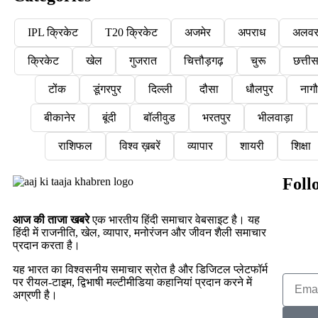
IPL क्रिकेट
T20 क्रिकेट
अजमेर
अपराध
अलव
क्रिकेट
खेल
गुजरात
चित्तौड़गढ़
चुरू
छत्ती
टोंक
डूंगरपुर
दिल्ली
दौसा
धौलपुर
नाग
बीकानेर
बूंदी
बॉलीवुड
भरतपुर
भीलवाड़ा
राशिफल
विश्व ख़बरें
व्यापार
शायरी
शिक्षा
Foll
आज की ताजा खबरे
एक भारतीय हिंदी समाचार वेबसाइट है। यह
हिंदी में राजनीति, खेल, व्यापार, मनोरंजन और जीवन शैली समाचार
प्रदान करता है।
यह भारत का विश्वसनीय समाचार स्रोत है और डिजिटल प्लेटफॉर्म
पर रीयल-टाइम, द्विभाषी मल्टीमीडिया कहानियां प्रदान करने में
अग्रणी है।