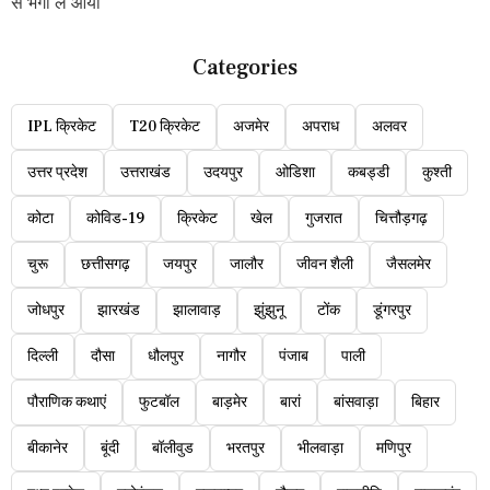
से भगा ले आया
Categories
IPL क्रिकेट
T20 क्रिकेट
अजमेर
अपराध
अलवर
उत्तर प्रदेश
उत्तराखंड
उदयपुर
ओडिशा
कबड्डी
कुश्ती
कोटा
कोविड-19
क्रिकेट
खेल
गुजरात
चित्तौड़गढ़
चुरू
छत्तीसगढ़
जयपुर
जालौर
जीवन शैली
जैसलमेर
जोधपुर
झारखंड
झालावाड़
झुंझुनू
टोंक
डूंगरपुर
दिल्ली
दौसा
धौलपुर
नागौर
पंजाब
पाली
पौराणिक कथाएं
फुटबॉल
बाड़मेर
बारां
बांसवाड़ा
बिहार
बीकानेर
बूंदी
बॉलीवुड
भरतपुर
भीलवाड़ा
मणिपुर