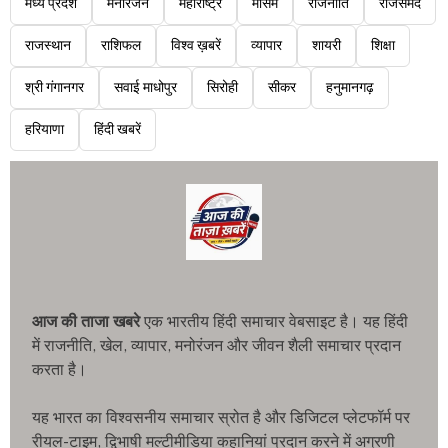
मध्य प्रदेश
मनोरंजन
महाराष्ट्र
मौसम
राजनीति
राजसमंद
राजस्थान
राशिफल
विश्व ख़बरें
व्यापार
शायरी
शिक्षा
श्री गंगानगर
सवाई माधोपुर
सिरोही
सीकर
हनुमानगढ़
हरियाणा
हिंदी खबरें
आज की ताजा खबरे
एक भारतीय हिंदी समाचार वेबसाइट है। यह हिंदी
में राजनीति, खेल, व्यापार, मनोरंजन और जीवन शैली समाचार प्रदान
करता है।
यह भारत का विश्वसनीय समाचार स्रोत है और डिजिटल प्लेटफॉर्म पर
रीयल-टाइम, द्विभाषी मल्टीमीडिया कहानियां प्रदान करने में अग्रणी