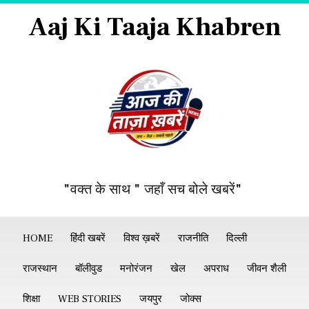
Aaj Ki Taaja Khabren
"वक्त के साथ " जहाँ सच बोले खबरें"
HOME
हिंदी खबरें
विश्व ख़बरें
राजनीति
दिल्ली
राजस्थान
बॉलीवुड
मनोरंजन
खेल
अपराध
जीवन शैली
शिक्षा
WEB STORIES
जयपुर
जोक्स