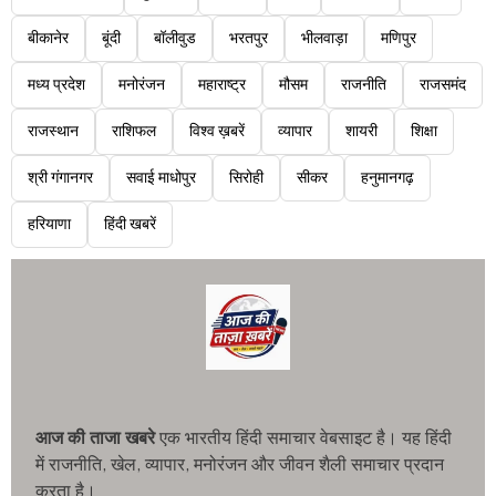
बीकानेर
बूंदी
बॉलीवुड
भरतपुर
भीलवाड़ा
मणिपुर
मध्य प्रदेश
मनोरंजन
महाराष्ट्र
मौसम
राजनीति
राजसमंद
राजस्थान
राशिफल
विश्व ख़बरें
व्यापार
शायरी
शिक्षा
श्री गंगानगर
सवाई माधोपुर
सिरोही
सीकर
हनुमानगढ़
हरियाणा
हिंदी खबरें
आज की ताजा खबरे
एक भारतीय हिंदी समाचार वेबसाइट है। यह हिंदी
में राजनीति, खेल, व्यापार, मनोरंजन और जीवन शैली समाचार प्रदान
करता है।