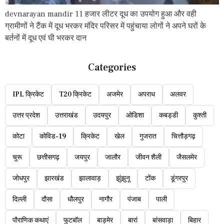
devnarayan mandir 11 हजार लीटर दूध का उपयोग हुआ और वही
ग्रामीणों ने टैंक में दूध भरकर मंदिर परिसर में पहुंचाया लोगों ने अपने घरों के
बर्तनों में दूध एवं घी भरकर दान
Categories
IPL क्रिकेट
T20 क्रिकेट
अजमेर
अपराध
अलवर
उत्तर प्रदेश
उत्तराखंड
उदयपुर
ओडिशा
कबड्डी
कुश्ती
कोटा
कोविड-19
क्रिकेट
खेल
गुजरात
चित्तौड़गढ़
चुरू
छत्तीसगढ़
जयपुर
जालौर
जीवन शैली
जैसलमेर
जोधपुर
झारखंड
झालावाड़
झुंझुनू
टोंक
डूंगरपुर
दिल्ली
दौसा
धौलपुर
नागौर
पंजाब
पाली
पौराणिक कथाएं
फुटबॉल
बाड़मेर
बारां
बांसवाड़ा
बिहार