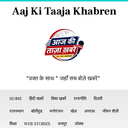
Aaj Ki Taaja Khabren
"वक्त के साथ " जहाँ सच बोले खबरें"
HOME
हिंदी खबरें
विश्व ख़बरें
राजनीति
दिल्ली
राजस्थान
बॉलीवुड
मनोरंजन
खेल
अपराध
जीवन शैली
शिक्षा
WEB STORIES
जयपुर
जोक्स