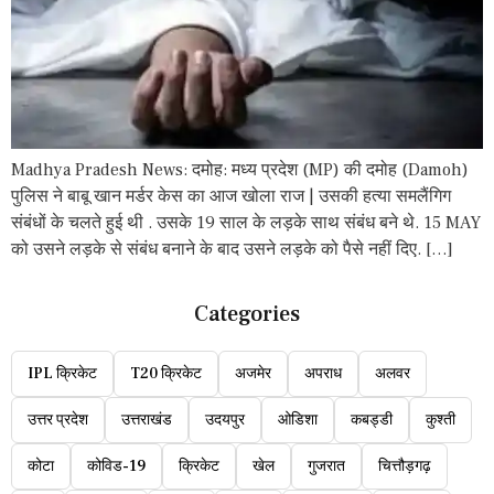
Madhya Pradesh News: दमोह: मध्य प्रदेश (MP) की दमोह (Damoh)
पुलिस ने बाबू खान मर्डर केस का आज खोला राज | उसकी हत्या समलैंगिग
संबंधों के चलते हुई थी . उसके 19 साल के लड़के साथ संबंध बने थे. 15 MAY
को उसने लड़के से संबंध बनाने के बाद उसने लड़के को पैसे नहीं दिए. […]
Categories
IPL क्रिकेट
T20 क्रिकेट
अजमेर
अपराध
अलवर
उत्तर प्रदेश
उत्तराखंड
उदयपुर
ओडिशा
कबड्डी
कुश्ती
कोटा
कोविड-19
क्रिकेट
खेल
गुजरात
चित्तौड़गढ़