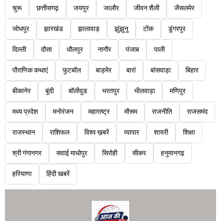
चुरू
छत्तीसगढ़
जयपुर
जालौर
जीवन शैली
जैसलमेर
जोधपुर
झारखंड
झालावाड़
झुंझुनू
टोंक
डूंगरपुर
दिल्ली
दौसा
धौलपुर
नागौर
पंजाब
पाली
पौराणिक कथाएं
फुटबॉल
बाड़मेर
बारां
बांसवाड़ा
बिहार
बीकानेर
बूंदी
बॉलीवुड
भरतपुर
भीलवाड़ा
मणिपुर
मध्य प्रदेश
मनोरंजन
महाराष्ट्र
मौसम
राजनीति
राजसमंद
राजस्थान
राशिफल
विश्व ख़बरें
व्यापार
शायरी
शिक्षा
श्री गंगानगर
सवाई माधोपुर
सिरोही
सीकर
हनुमानगढ़
हरियाणा
हिंदी खबरें