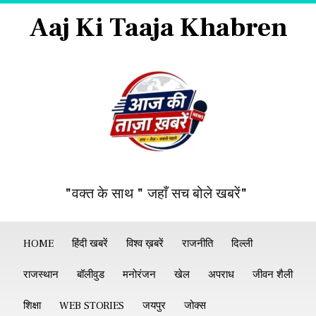
Aaj Ki Taaja Khabren
"वक्त के साथ " जहाँ सच बोले खबरें"
HOME
हिंदी खबरें
विश्व ख़बरें
राजनीति
दिल्ली
राजस्थान
बॉलीवुड
मनोरंजन
खेल
अपराध
जीवन शैली
शिक्षा
WEB STORIES
जयपुर
जोक्स