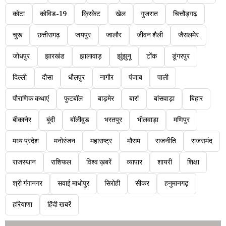
कोटा
कोविड-19
क्रिकेट
खेल
गुजरात
चित्तौड़गढ़
चुरू
छत्तीसगढ़
जयपुर
जालौर
जीवन शैली
जैसलमेर
जोधपुर
झारखंड
झालावाड़
झुंझुनू
टोंक
डूंगरपुर
दिल्ली
दौसा
धौलपुर
नागौर
पंजाब
पाली
पौराणिक कथाएं
फुटबॉल
बाड़मेर
बारां
बांसवाड़ा
बिहार
बीकानेर
बूंदी
बॉलीवुड
भरतपुर
भीलवाड़ा
मणिपुर
मध्य प्रदेश
मनोरंजन
महाराष्ट्र
मौसम
राजनीति
राजसमंद
राजस्थान
राशिफल
विश्व ख़बरें
व्यापार
शायरी
शिक्षा
श्री गंगानगर
सवाई माधोपुर
सिरोही
सीकर
हनुमानगढ़
हरियाणा
हिंदी खबरें