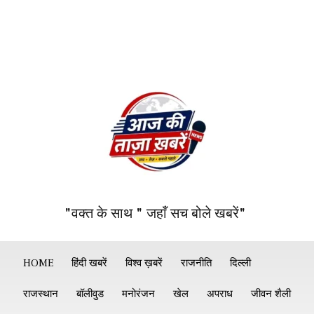
"वक्त के साथ " जहाँ सच बोले खबरें"
HOME
हिंदी खबरें
विश्व ख़बरें
राजनीति
दिल्ली
राजस्थान
बॉलीवुड
मनोरंजन
खेल
अपराध
जीवन शैली