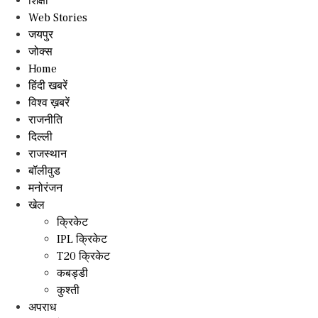
शिक्षा
Web Stories
जयपुर
जोक्स
Home
हिंदी खबरें
विश्व ख़बरें
राजनीति
दिल्ली
राजस्थान
बॉलीवुड
मनोरंजन
खेल
क्रिकेट
IPL क्रिकेट
T20 क्रिकेट
कबड्डी
कुश्ती
अपराध