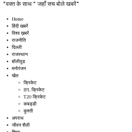
"वक्त के साथ " जहाँ सच बोले खबरें"
Home
हिंदी खबरें
विश्व ख़बरें
राजनीति
दिल्ली
राजस्थान
बॉलीवुड
मनोरंजन
खेल
क्रिकेट
IPL क्रिकेट
T20 क्रिकेट
कबड्डी
कुश्ती
अपराध
जीवन शैली