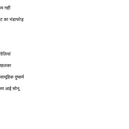
म नहीं
ेट का भंडाफोड़
गोलियां
 तहलका
मूहिक दुष्कर्म
जर आई सोनू